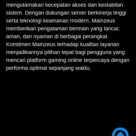
mengutamakan kecepatan akses dan kestabilan
sistem. Dengan dukungan server berkinerja tinggi
serta teknologi keamanan modern, Mainzeus
memberikan pengalaman bermain yang lancar,
aman, dan nyaman di berbagai perangkat.
Komitmen Mainzeus terhadap kualitas layanan
menjadikannya pilihan tepat bagi pengguna yang
mencari platform gaming online terpercaya dengan
performa optimal sepanjang waktu.
