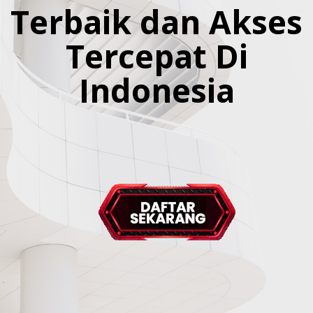
Terbaik dan Akses
Tercepat Di
Indonesia